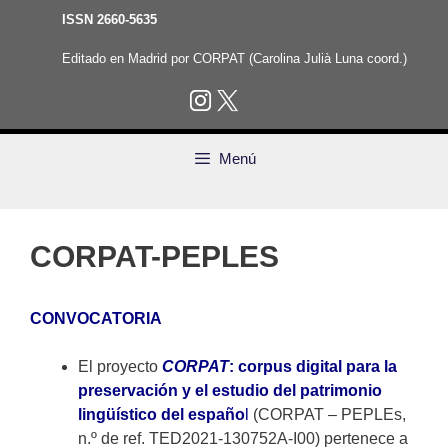
Saltar
ISSN 2660-5635
al
contenido
Editado en Madrid por CORPAT (Carolina Julià Luna coord.)
Menú
CORPAT-PEPLES
CONVOCATORIA
El proyecto
CORPAT
: corpus digital para la
preservación y el estudio del patrimonio
lingüístico del españo
l
(CORPAT – PEPLEs,
n.º de ref. TED2021-130752A-I00) pertenece a