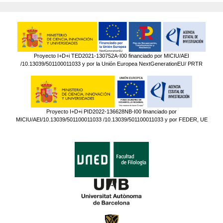
Proyecto I+D+i TED2021-130752A-I00 financiado por MICIU/AEI
/10.13039/501100011033 y por la Unión Europea NextGenerationEU/ PRTR
Proyecto I+D+i PID2022-136628NB-I00 financiado por
MICIU/AEI/10.13039/501100011033 /10.13039/501100011033 y por FEDER, UE