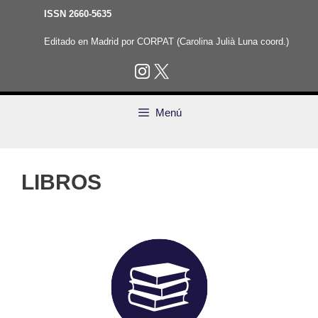
Saltar
ISSN 2660-5635
al
contenido
Editado en Madrid por CORPAT (Carolina Julià Luna coord.)
Menú
LIBROS