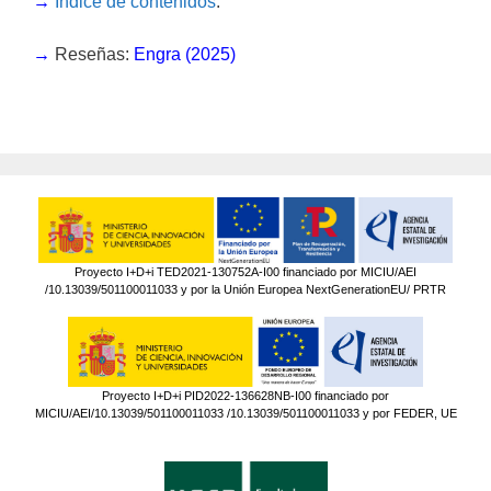
→
Índice de contenidos
.
→
Reseñas:
Engra (2025)
Proyecto I+D+i TED2021-130752A-I00 financiado por MICIU/AEI
/10.13039/501100011033 y por la Unión Europea NextGenerationEU/ PRTR
Proyecto I+D+i PID2022-136628NB-I00 financiado por
MICIU/AEI/10.13039/501100011033 /10.13039/501100011033 y por FEDER, UE